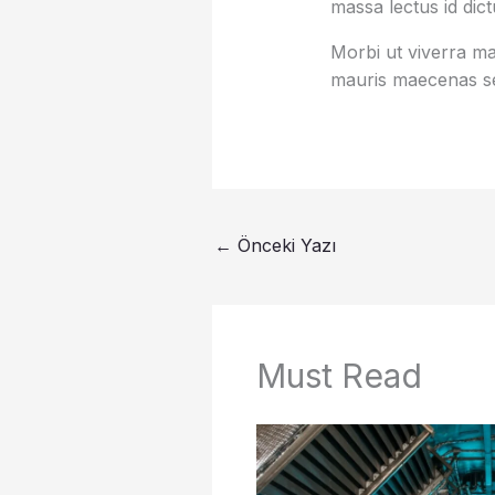
massa lectus id dic
Morbi ut viverra mas
mauris maecenas se
←
Önceki Yazı
Must Read