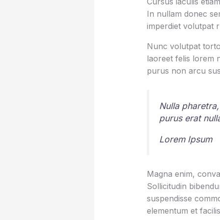
Cursus iaculis etiam
In nullam donec sem
imperdiet volutpat 
Nunc volutpat torto
laoreet felis lorem
purus non arcu sus
Nulla pharetra,
purus erat nul
Lorem Ipsum
Magna enim, conval
Sollicitudin bibend
suspendisse commod
elementum et facilis