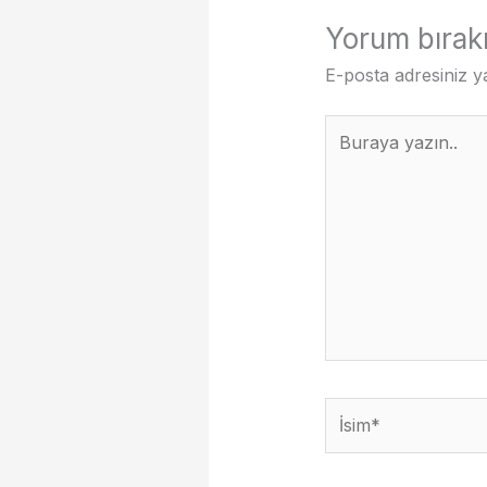
Yorum bırak
E-posta adresiniz 
Buraya
yazın..
İsim*