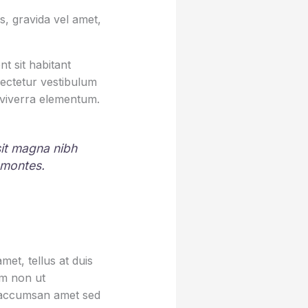
, gravida vel amet,
t sit habitant
sectetur vestibulum
 viverra elementum.
 sit magna nibh
 montes.
et, tellus at duis
um non ut
sa accumsan amet sed