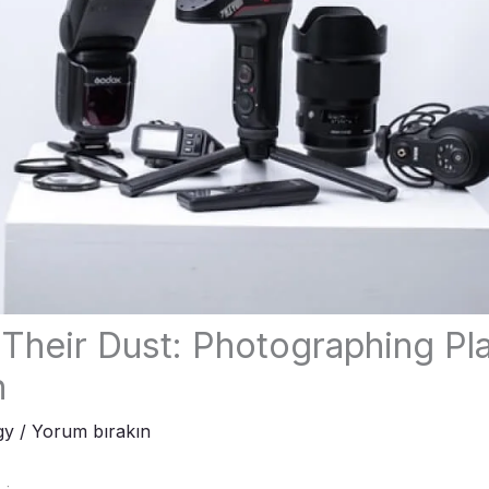
Their Dust: Photographing Pla
n
gy
/
Yorum bırakın