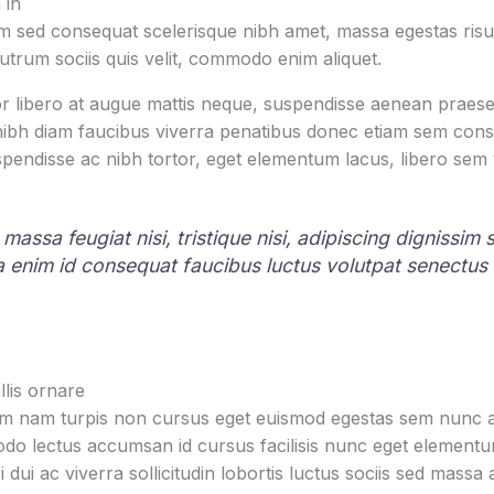
 in
 sed consequat scelerisque nibh amet, massa egestas risus
rutrum sociis quis velit, commodo enim aliquet.
r libero at augue mattis neque, suspendisse aenean praesen
 nibh diam faucibus viverra penatibus donec etiam sem con
pendisse ac nibh tortor, eget elementum lacus, libero sem
 massa feugiat nisi, tristique nisi, adipiscing dignissim
la enim id consequat faucibus luctus volutpat senectus
lis ornare
um nam turpis non cursus eget euismod egestas sem nunc am
o lectus accumsan id cursus facilisis nunc eget element
i dui ac viverra sollicitudin lobortis luctus sociis sed mas