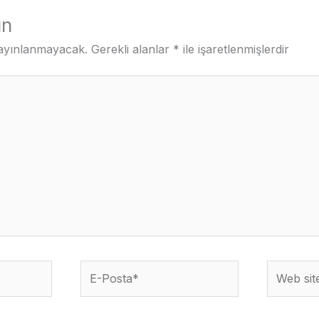
ın
yayınlanmayacak.
Gerekli alanlar
*
ile işaretlenmişlerdir
E-
Web
Posta*
sitesi