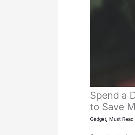
Spend a D
to Save 
Gadget
,
Must Read