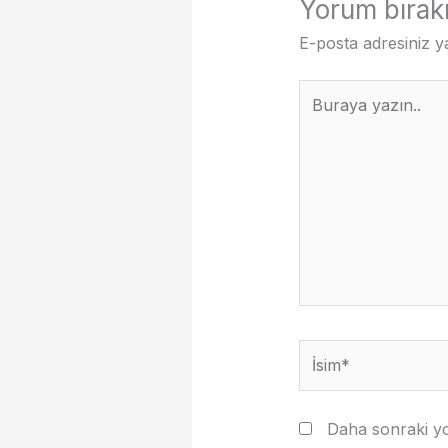
Yorum bırak
E-posta adresiniz 
Buraya
yazın..
İsim*
Daha sonraki yo