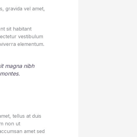
, gravida vel amet,
t sit habitant
sectetur vestibulum
 viverra elementum.
 sit magna nibh
 montes.
et, tellus at duis
um non ut
sa accumsan amet sed