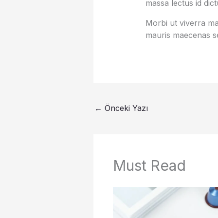
massa lectus id dic
Morbi ut viverra mas
mauris maecenas se
←
Önceki Yazı
Must Read