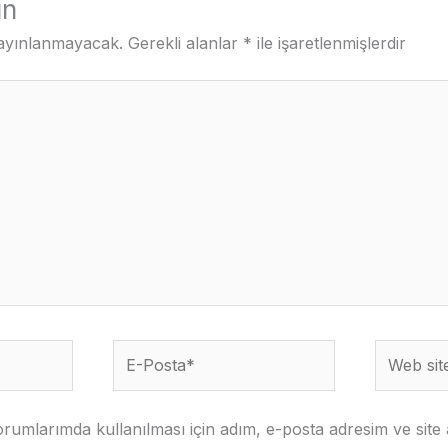
ın
yayınlanmayacak.
Gerekli alanlar
*
ile işaretlenmişlerdir
E-
Web
Posta*
sitesi
rumlarımda kullanılması için adım, e-posta adresim ve site