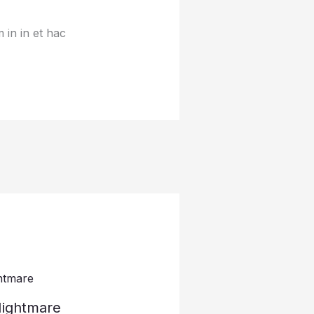
 in in et hac
Nightmare