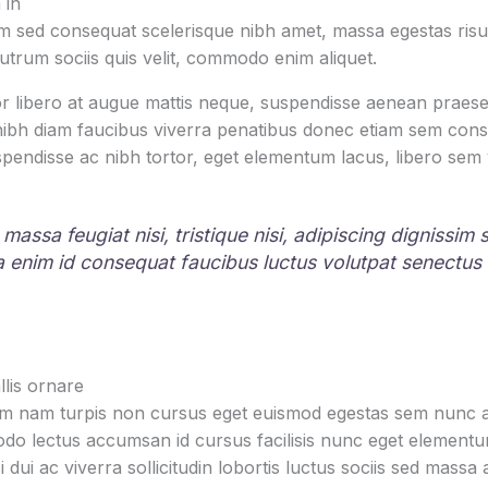
 in
 sed consequat scelerisque nibh amet, massa egestas risus
rutrum sociis quis velit, commodo enim aliquet.
r libero at augue mattis neque, suspendisse aenean praesen
 nibh diam faucibus viverra penatibus donec etiam sem con
pendisse ac nibh tortor, eget elementum lacus, libero sem
 massa feugiat nisi, tristique nisi, adipiscing dignissim
la enim id consequat faucibus luctus volutpat senectus
lis ornare
um nam turpis non cursus eget euismod egestas sem nunc am
o lectus accumsan id cursus facilisis nunc eget element
i dui ac viverra sollicitudin lobortis luctus sociis sed mas