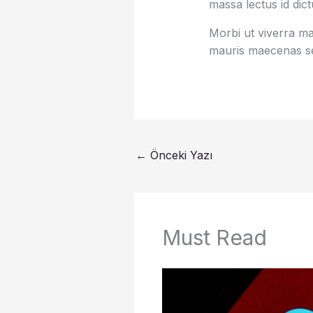
massa lectus id dic
Morbi ut viverra mas
mauris maecenas se
←
Önceki Yazı
Must Read