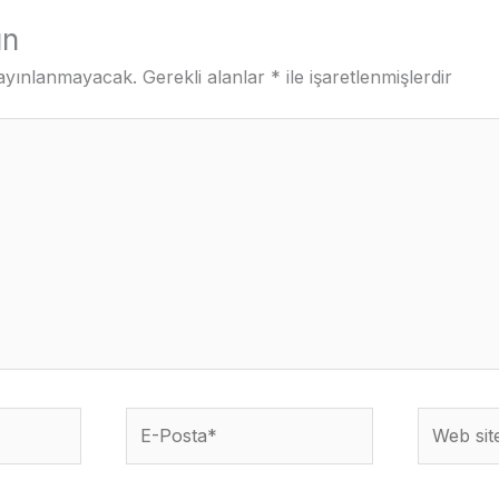
ın
yayınlanmayacak.
Gerekli alanlar
*
ile işaretlenmişlerdir
E-
Web
Posta*
sitesi