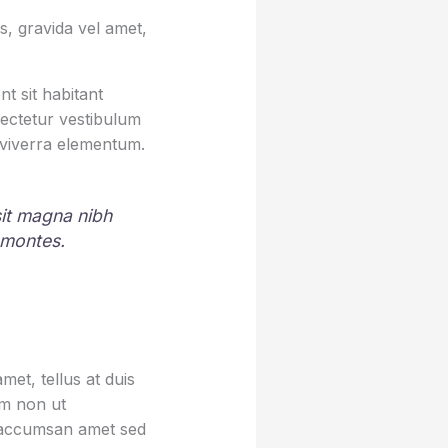
, gravida vel amet,
t sit habitant
sectetur vestibulum
 viverra elementum.
 sit magna nibh
 montes.
et, tellus at duis
um non ut
sa accumsan amet sed