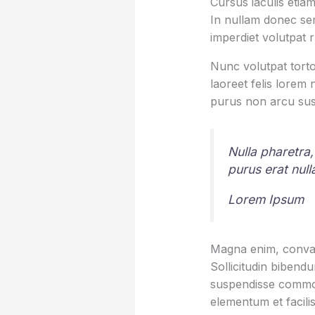
Cursus iaculis etiam
In nullam donec sem
imperdiet volutpat 
Nunc volutpat torto
laoreet felis lorem
purus non arcu sus
Nulla pharetra,
purus erat nul
Lorem Ipsum
Magna enim, conval
Sollicitudin bibend
suspendisse commod
elementum et facilis