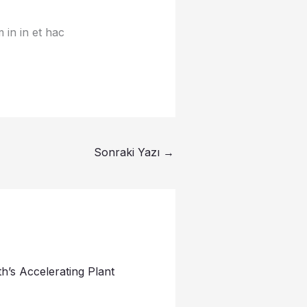
 in in et hac
Sonraki Yazı
→