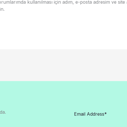
rumlarımda kullanılması için adım, e-posta adresim ve site
in.
da.