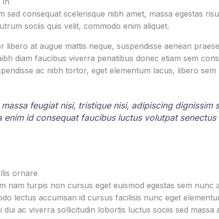
 in
 sed consequat scelerisque nibh amet, massa egestas risus
rutrum sociis quis velit, commodo enim aliquet.
r libero at augue mattis neque, suspendisse aenean praesen
 nibh diam faucibus viverra penatibus donec etiam sem con
pendisse ac nibh tortor, eget elementum lacus, libero sem
 massa feugiat nisi, tristique nisi, adipiscing dignissim
la enim id consequat faucibus luctus volutpat senectus
lis ornare
um nam turpis non cursus eget euismod egestas sem nunc am
o lectus accumsan id cursus facilisis nunc eget element
i dui ac viverra sollicitudin lobortis luctus sociis sed mas