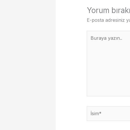
Yorum bırak
E-posta adresiniz 
Buraya
yazın..
İsim*